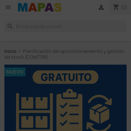
shopping_cart


(0)
search
Inicio
Planificación del aprovisionamiento y gestión
de stock (COMT08)
NUEVO