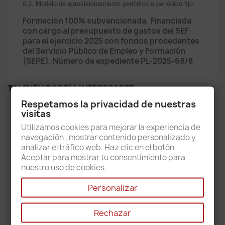
5.2. Modelo de aprovisionamiento periódico o periódico fijo.
Formación 100% subvencionada. Financiada
con cargo al presupuesto de gastos del SEF
para el ejercicio 2025 con fondos procedentes
del Servicio Público de Empleo y Formación
(SEPE). Número de expediente PL-2025-68/8
TAMBIÉN PODRÍA INTERESARTE
Respetamos la privacidad de nuestras
NUEVO
visitas
Utilizamos cookies para mejorar la experiencia de
navegación , mostrar contenido personalizado y
analizar el tráfico web. Haz clic en el botón
Aceptar para mostrar tu consentimiento para
nuestro uso de cookies.
Personalizar
Rechazar