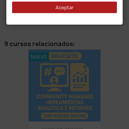
Logística Integral Y...
Aceptar
GRATIS
9 cursos relacionados:
NUEVO