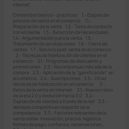
internet.
Contenidos teórico - prácticos: 1.- Etapas del
proceso de venta en el comercio: 1.1.-
Preparación de la venta 1.2.- Toma de contacto
con el cliente 1.3.- Detección de necesidades
1.4.- Argumentación para la venta 1.5.-
Tratamiento de las objeciones 1.6.- Cierre de
ventas 1.7.- Servicio post-venta en el comercio
2.- Técnicas de fidelización de clientes en el
comercio: 2.1.- Programas de descuento y
promociones 2.2.- Recompensas más allá de la
compra 2.3.- Aplicación de la “gamificación” en
el comercio 2.4.- Suscripciones 2.5.- Otras
técnicas de fidelización en el comercio 3.-
Retos de la venta en internet: 3.1.- Nuevos retos
de la era 2.0 y evolución hacia 3.0 3.2.-
Captación de clientes a través de la red 3.3.-
Ventajas competitivas respecto de la
competencia 3.3.- Factores relevantes de la
venta online: innovación, precios, logística,
formas de pago, confianza, reclamaciones…