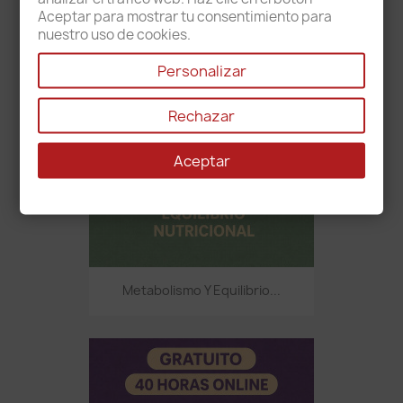
Aceptar para mostrar tu consentimiento para
nuestro uso de cookies.
Personalizar
Rechazar
Aceptar
Metabolismo Y Equilibrio...