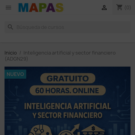
shopping_cart


(0)
search
Inicio
Inteligencia artificial y sector financiero
(ADGN29)
NUEVO